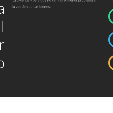
tu vivienda y para que no tengas el menor problema en
a
la gestión de tus bienes.
l
r
o